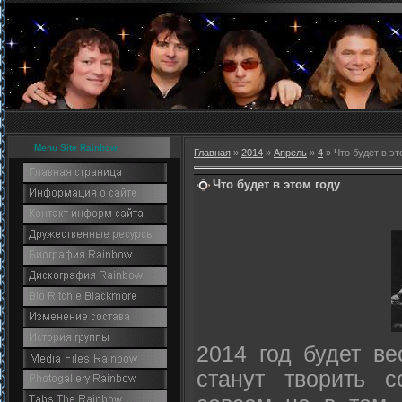
Menu Site Rainbow
Главная
»
2014
»
Апрель
»
4
» Что будет в эт
Что будет в этом году
2014 год будет в
станут творить 