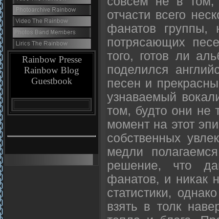
совсем не в том,
отчасти всего неск
фанатов группы, 
потрясающих песе
того, готов ли а
Rainbow Presse
поделился английс
Rainbow Blog
Guestbook
песен и прекрасны
узнаваемый вокали
том, будто они не 
момент на этот эпи
собственных увле
медли полагаемс
решение, что да
фанатов, и никак 
статистики, однак
взять в толк нав