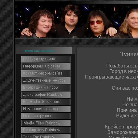
Menu Site Rainbow
Туннел
Позаботьтесь 
Город в нео
Проигрывающие часа 
Они вас по
Не м
Не зна
Причина 
Видение 
Крейсер прогу
Замороженно
Упакуйте ва