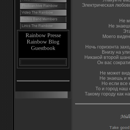
Электрическая любов
Не м
Не знаешь
Эта
Rainbow Presse
Моего виден
Rainbow Blog
Ночь горизонта захо
Guestbook
Внизу на ули
Никакой второй шанс
Он вас сократи
Не может виде
Не знаешь и я
Но если все 
То и город наш 
Такому городу как н