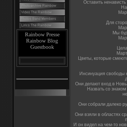
Оставить ненависть 
На
Мар
Для сторо
Мар
Мы буд
Rainbow Presse
Мар
Rainbow Blog
Guestbook
Цела
Март
Цветы, которые смеютс
Инсинуация свободы н
Они делают вход в Новый
Назвать со знаком
н
Они собрали далеко ру
Они взяли в областях ср
И он видел на чем-то нов