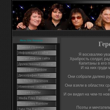
Menu Site Rainbow
Гер
Я восхваляю ува
Храбрость солдат, ра
Капитаны в его п
И на них груди 
Они собрали далеко ру
Они взяли в областях ср
И он видел на чем-то нов
Поэты и мечтател