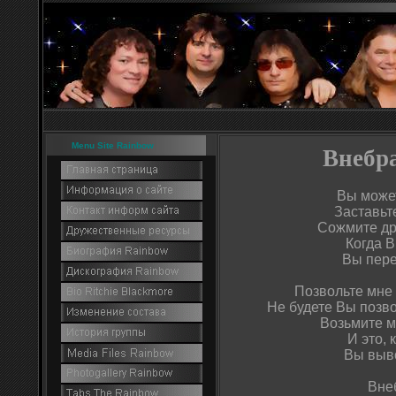
Menu Site Rainbow
Внебр
Вы может
Заставьт
Сожмите др
Когда В
Вы пере
Позвольте мне
Не будете Вы позв
Возьмите м
И это,
Вы выво
Вне