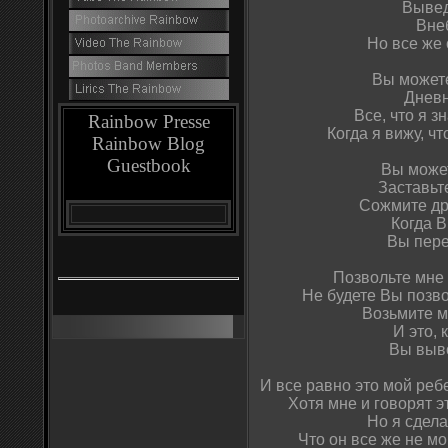
Вывед
Вне
Но все же 
Вы можете
Дневн
Все, что я 
Rainbow Presse
Когда я вижу, чт
Rainbow Blog
Guestbook
Вы может
Заставьт
Сожмите др
Когда В
Вы пере
Позвольте мне
Не будете Вы позв
Возьмите м
И это,
Вы выво
И все равно это мой ребе
Хотя мне и говорят э
Но я сделал
Что он все же не мо