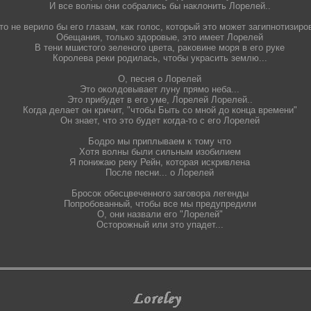
И все волны они собрались бы наклонить Лорелей..
то не верило бы его глазам, как голос, который это может загипнотизиро
Обещания, только здоровые, это имеет Лорелей
В тени мшистого зеленого цвета, раковине моря в его руке
Королева реки родилась, чтобы украсить землю...
О, песня о Лорелей
Это околдовывает луну прямо неба...
Это прибудет в его уме, Лорелей Лорелей..
Когда делает он кричит, "чтобы Быть со мной до конца времени"
Он знает, что это будет когда-то с его Лорелей
Бодро мы приплываем к тому что
Хотя волны были сильным изобилием
Я понижаю реку Рейн, которая искривлена
После песни... о Лорелей
Бросок обесцвеченного заговора легенды
Попробованный, чтобы все мы предупредили
О, они назвали его "Лорелей"
Осторожный или это упадет...