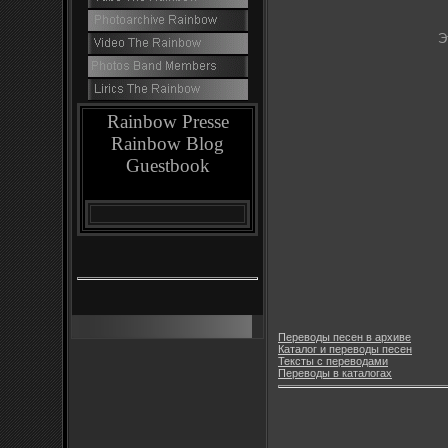
Э
Rainbow Presse
Rainbow Blog
Guestbook
Переводы песен в архиве
Каталог и переводы песен
Тексты с переводами
Переводы в каталогах