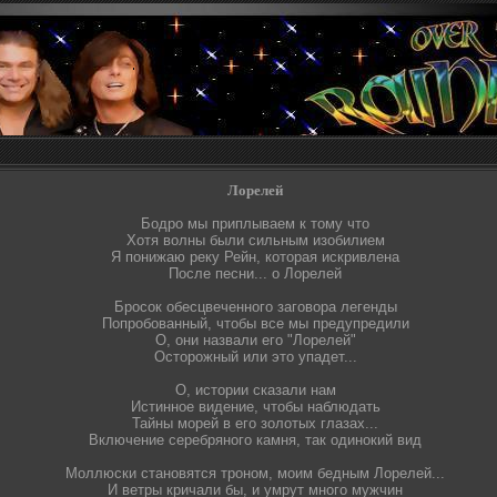
Лорелей
Бодро мы приплываем к тому что
Хотя волны были сильным изобилием
Я понижаю реку Рейн, которая искривлена
После песни... о Лорелей
Бросок обесцвеченного заговора легенды
Попробованный, чтобы все мы предупредили
О, они назвали его "Лорелей"
Осторожный или это упадет...
О, истории сказали нам
Истинное видение, чтобы наблюдать
Тайны морей в его золотых глазах...
Включение серебряного камня, так одинокий вид
Моллюски становятся троном, моим бедным Лорелей...
И ветры кричали бы, и умрут много мужчин