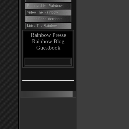
Rainbow Presse
Rainbow Blog
Guestbook