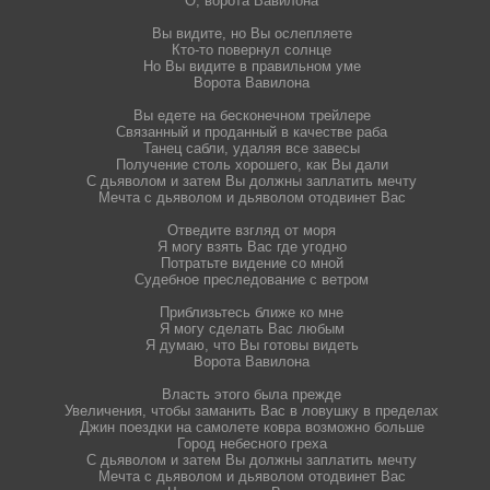
О, ворота Вавилона
Вы видите, но Вы ослепляете
Кто-то повернул солнце
Но Вы видите в правильном уме
Ворота Вавилона
Вы едете на бесконечном трейлере
Связанный и проданный в качестве раба
Танец сабли, удаляя все завесы
Получение столь хорошего, как Вы дали
С дьяволом и затем Вы должны заплатить мечту
Мечта с дьяволом и дьяволом отодвинет Вас
Отведите взгляд от моря
Я могу взять Вас где угодно
Потратьте видение со мной
Судебное преследование с ветром
Приблизьтесь ближе ко мне
Я могу сделать Вас любым
Я думаю, что Вы готовы видеть
Ворота Вавилона
Власть этого была прежде
Увеличения, чтобы заманить Вас в ловушку в пределах
Джин поездки на самолете ковра возможно больше
Город небесного греха
С дьяволом и затем Вы должны заплатить мечту
Мечта с дьяволом и дьяволом отодвинет Вас