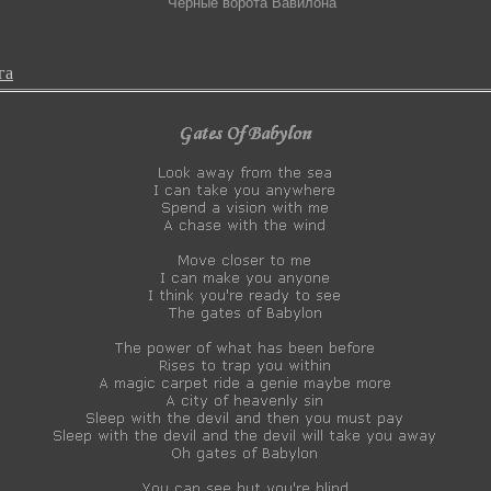
Черные ворота Вавилона
га