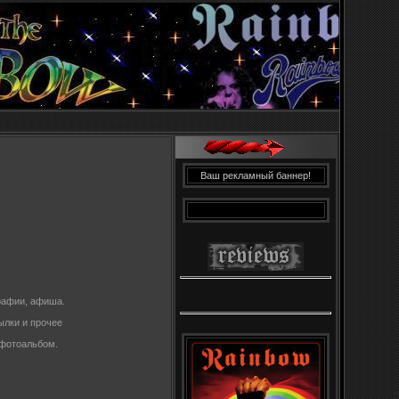
Ваш рекламный баннер!
рафии, афиша.
ылки и прочее
 фотоальбом.