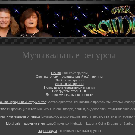
Музыкальные ресурсы
СпЛин
Фан-сайт группы
Сног на голову - официальный сайт группы
SNG - сайт группы
Silen - сайт группы
Новости альтернативной музыки
Все группы стран СНГ
Лучшие музыкальные новости
сских народных инструментов
Состав оркестра, концертные программы, статьи, фотог
изме
Информация о технике игры на бас-гитаре, статьи, видеоролики, тематические сс
ирс - материалы о певице
Биография, дискография, тексты песен, статьи и интервью,
Metal girls - девушки в металле
О группах Nightwish, Lacuna Coil и Dreams of Sanity.
Парабеллум
- официальный сайт группы