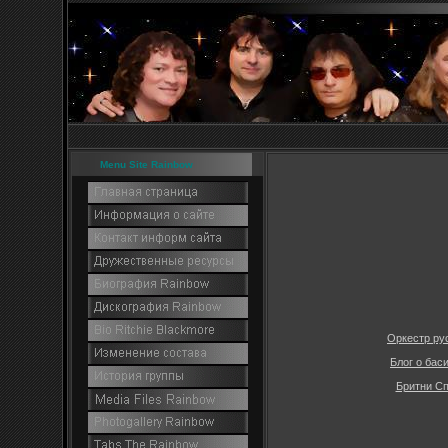
Menu Site Rainbow
Оркестр ру
Блог о бас
Бритни Сп