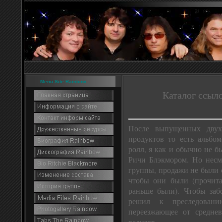
Menu Site Rainbow
Каталог ссыл
После выпущенных двух
продуктов то есть альбом
ролл, я как и обычно не б
Ричи Блэкмором. Но несм
группы, продажи не были 
чтобы они были (прочита
раньше были). Чтобы заб
решил к преследованию
переезжающее от среднев
релизов.