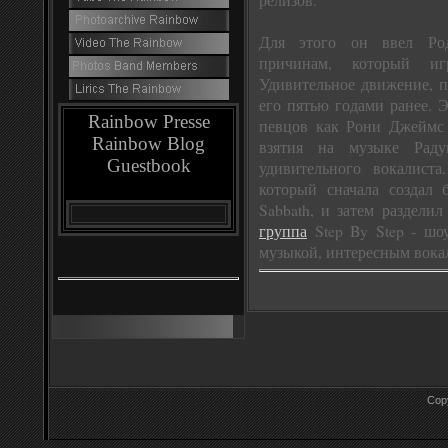
Для этого он ввел Род
причинам, который иг
Удивительное движение, п
его пятью годами ранее. Э
Rainbow Presse
певцов как Рони Джеймс 
Rainbow Blog
взятия на музыке Раду
Guestbook
удивительного вокалист
который сначала создал 
Sabbath, и затем раздел
группа
Step By Step - шо
музыкой, интересным вока
Cop